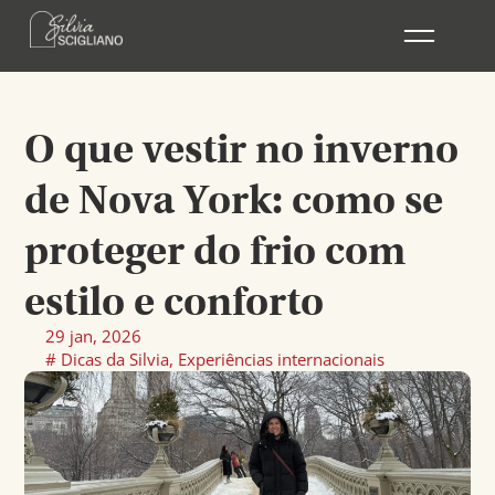
Ir
para
o
conteúdo
O que vestir no inverno
de Nova York: como se
proteger do frio com
estilo e conforto
29 jan, 2026
#
Dicas da Silvia
,
Experiências internacionais