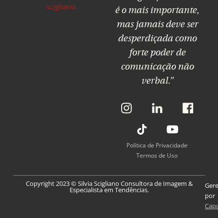
é o mais importante,
mas jamais deve ser
desperdiçada como
forte poder de
comunicação não
verbal.”
L
T
L
Y
L
i
i
i
o
i
n
k
n
u
n
k
t
k
t
k
P
o
P
u
P
Política de Privacidade
a
k
a
b
a
Termos de Uso
r
r
e
r
a
a
a
Copyright 2023 © Silvia Scigliano Consultora de Imagem &
O
O
O
Ger
Especialista em Tendências.
I
L
F
por
Cap
n
i
a