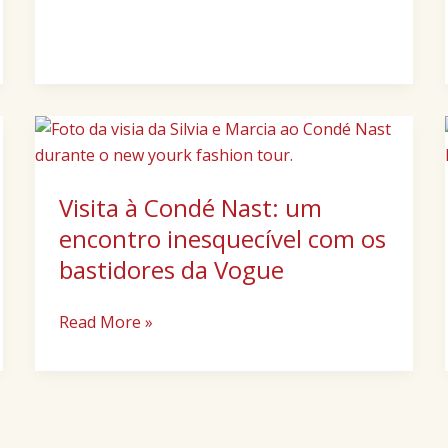
proteger
do
frio
com
estilo
Visita
e
à
conforto
Condé
Visita à Condé Nast: um
Nast:
um
encontro inesquecível com os
encontro
bastidores da Vogue
inesquecível
com
Read More »
os
bastidores
da
Vogue