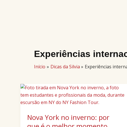
Ir
para
o
conteúdo
Experiências interna
Início
Dicas da Silvia
Experiências intern
Nova
York
no
inverno:
Nova York no inverno: por
por
que
que é o melhor momento