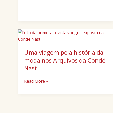
Uma
viagem
pela
Uma viagem pela história da
história
da
moda nos Arquivos da Condé
moda
Nast
nos
Arquivos
Read More »
da
Condé
Nast