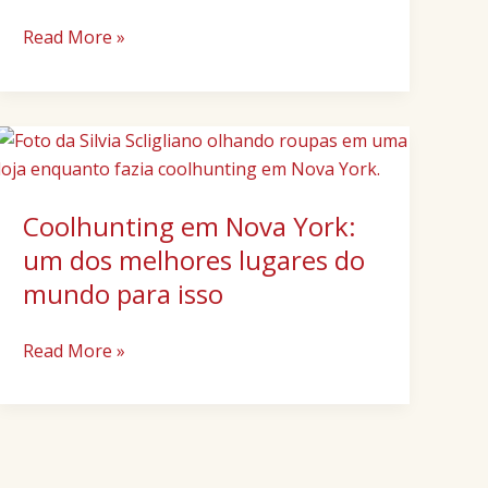
Quem
Read More »
Trabalha
com
Moda
Coolhunting
em
Nova
Coolhunting em Nova York:
York:
um
um dos melhores lugares do
dos
mundo para isso
melhores
lugares
Read More »
do
mundo
para
isso