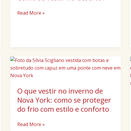
Read More »
O
que
vestir
no
O que vestir no inverno de
inverno
de
Nova York: como se proteger
Nova
do frio com estilo e conforto
York:
como
Read More »
se