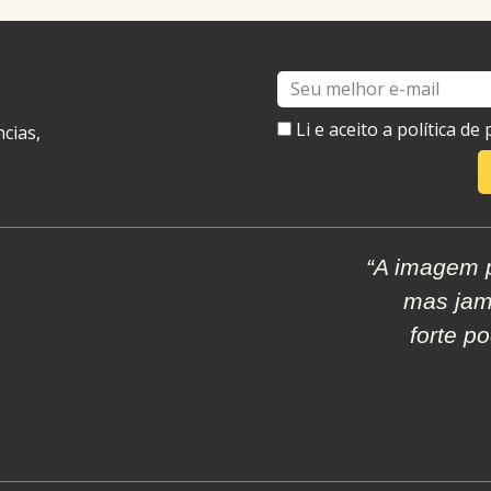
E-
mail
Li e aceito a política d
cias,
“A imagem p
mas jam
forte p