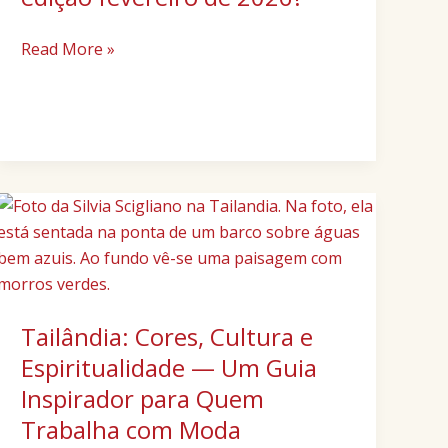
edição
fevereiro
Read More »
de
2026?
Tailândia:
Cores,
Cultura
e
Espiritualidade
Tailândia: Cores, Cultura e
—
Um
Espiritualidade — Um Guia
Guia
Inspirador para Quem
Inspirador
Trabalha com Moda
para