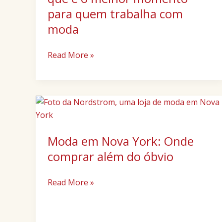
é
para quem trabalha com
o
moda
melhor
momento
Read More »
para
quem
trabalha
com
Moda
moda
em
Nova
Moda em Nova York: Onde
York:
Onde
comprar além do óbvio
comprar
além
Read More »
do
óbvio