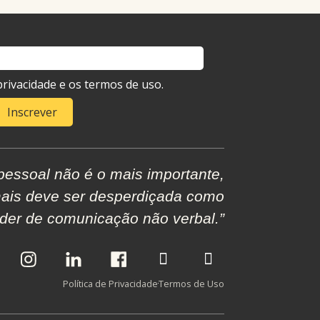
e privacidade e os termos de uso.
Inscrever
essoal não é o mais importante,
ais deve ser desperdiçada como
oder de comunicação não verbal.”
L
L
L
T
Y
i
i
i
i
o
n
n
n
k
u
Política de Privacidade
Termos de Uso
k
k
k
t
t
P
P
P
o
u