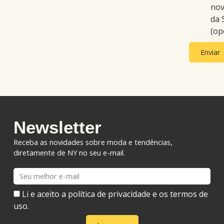
nov
da S
(op
Enviar
Newsletter
Receba as novidades sobre moda e tendências,
diretamente de NY no seu e-mail.
E-
mail
Li e aceito a política de privacidade e os termos de
uso.