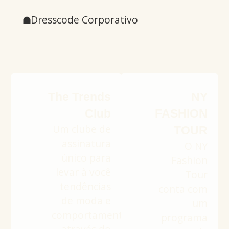
Dresscode Corporativo
The Trends
NY
Club
FASHION
Um clube de
TOUR
assinatura
O NY
único para
Fashion
levar à você
Tour
tendências
conta com
de moda e
um
comportamento
programa