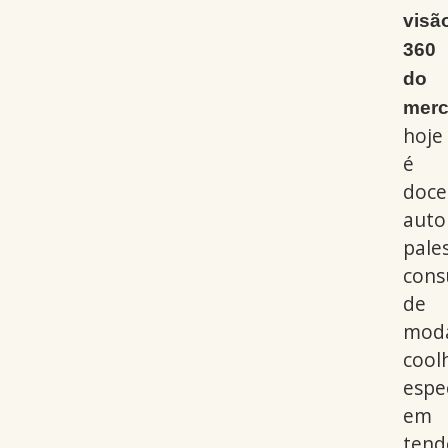
visã
360
do
mer
hoje
é
doce
auto
pale
cons
de
mod
cool
espec
em
tend