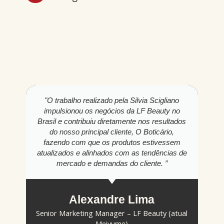
"O trabalho realizado pela Silvia Scigliano
“Des
impulsionou os negócios da LF Beauty no
da S
Brasil e contribuiu diretamente nos resultados
per
do nosso principal cliente, O Boticário,
tra
fazendo com que os produtos estivessem
seg
atualizados e alinhados com as tendências de
mercado e demandas do cliente. ”
prof
pale
Alexandre Lima
Senior Marketing Manager – LF Beauty (atual
Meiyume)