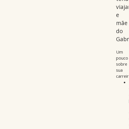
viaj
e
mãe
do
Gabri
Um
pouco
sobre
sua
carreir