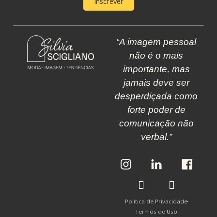
Inscrever
“A imagem pessoal
não é o mais
importante, mas
jamais deve ser
desperdiçada como
forte poder de
comunicação não
verbal.”
L
T
L
Y
L
i
i
i
o
i
n
k
n
u
n
k
t
k
t
k
P
o
P
u
P
Política de Privacidade
a
k
a
b
a
Termos de Uso