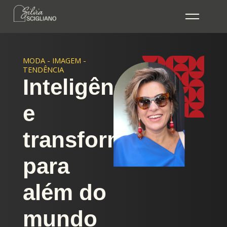
Ir
para
o
conteúdo
MODA - IMAGEM -
TENDÊNCIA
Inteligência
e
transformação
para
além do
mundo