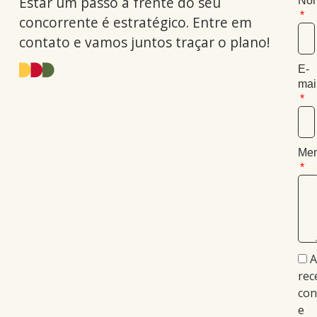
Estar um passo à frente do seu
No
concorrente é estratégico. Entre em
contato e vamos juntos traçar o plano!
E-
mai
Me
A
rec
con
e