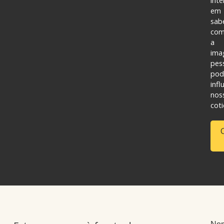
int
em
sab
co
a
im
pes
pod
infl
nos
coti