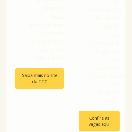
através do
de
olhar de
experiência
duas
de moda
profissionais,
criado
uma em
pela
Nova York e
Crivorot &
outra em
Scigliano,
São Paulo.
que
acontece
Saiba mais no site
paralelamente
do TTC
à NY
Fashion
Week.
Confira as
vagas aqui