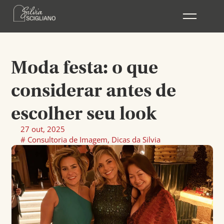
Ir
para
o
conteúdo
Moda festa: o que
considerar antes de
escolher seu look
27 out, 2025
#
Consultoria de Imagem
,
Dicas da Silvia