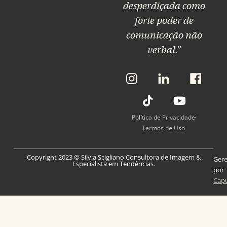
desperdiçada como
forte poder de
comunicação não
verbal.”
L
T
L
Y
L
i
i
i
o
i
n
k
n
u
n
k
t
k
t
k
P
o
P
u
P
Política de Privacidade
a
k
a
b
a
Termos de Uso
r
r
e
r
a
a
a
Copyright 2023 © Silvia Scigliano Consultora de Imagem &
O
O
O
Ger
Especialista em Tendências.
I
L
F
por
Cap
n
i
a
s
n
c
t
k
e
a
e
b