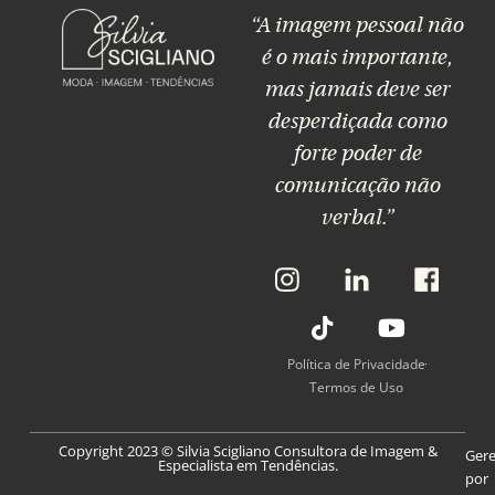
“A imagem pessoal não
é o mais importante,
mas jamais deve ser
desperdiçada como
forte poder de
comunicação não
verbal.”
L
T
L
Y
L
i
i
i
o
i
n
k
n
u
n
k
t
k
t
k
P
o
P
u
P
Política de Privacidade
a
k
a
b
a
Termos de Uso
r
r
e
r
a
a
a
Copyright 2023 © Silvia Scigliano Consultora de Imagem &
O
O
O
Ger
Especialista em Tendências.
I
L
F
por