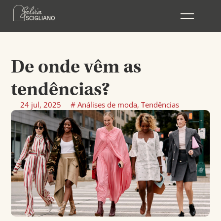
Ir
para
o
conteúdo
De onde vêm as
tendências?
24 jul, 2025
#
Análises de moda
,
Tendências