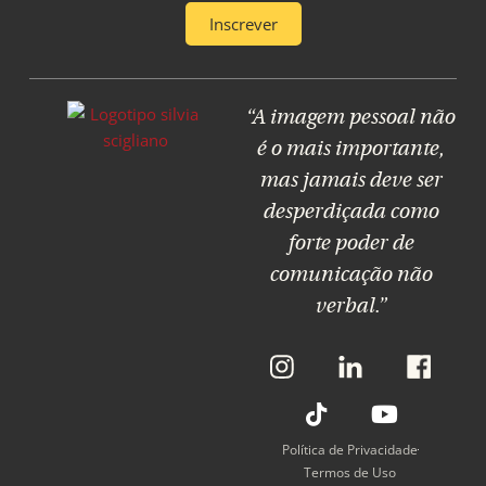
Inscrever
“A imagem pessoal não
é o mais importante,
mas jamais deve ser
desperdiçada como
forte poder de
comunicação não
verbal.”
L
T
L
Y
L
i
i
i
o
i
n
k
n
u
n
k
t
k
t
k
P
o
P
u
P
Política de Privacidade
a
k
a
b
a
Termos de Uso